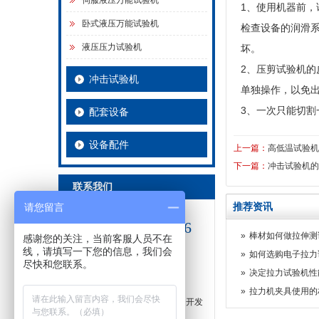
伺服液压万能试验机
1、使用机器前
卧式液压万能试验机
检查设备的润滑
液压压力试验机
坏。
2、压剪试验机
冲击试验机
单独操作，以免
3、一次只能切
配套设备
设备配件
上一篇：
高低温试验机
下一篇：
冲击试验机的
联系我们
推荐资讯
请您留言
全国服务热线：
15098868696
»
棒材如何做拉伸测
感谢您的关注，当前客服人员不在
线，请填写一下您的信息，我们会
济南川佰仪器设备有限公司
»
如何选购电子拉力
尽快和您联系。
电话：15098868696
»
决定拉力试验机性
电话：15098868696
»
拉力机夹具使用的
地址：济南市长清区归德镇南园开发