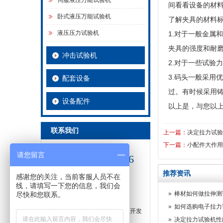
伺服液压万能试验机
间看看设备的材
卧式液压万能试验机
了解夹具的材料
液压压力试验机
1.对于一般金
夹具的强度和耐
冲击试验机
2.对于一些试验
3.码头一般采
配套设备
过。有时候采用
设备配件
以上是，与您以
联系我们
上一篇：
决定拉力试验
下一篇：
小配件大作用
全国服务热线：
请您留言
15098868696
推荐资讯
济南川佰仪器设备有限公司
感谢您的关注，当前客服人员不在
线，请填写一下您的信息，我们会
电话：15098868696
»
棒材如何做拉伸测
尽快和您联系。
电话：15098868696
»
如何选购电子拉力
地址：济南市长清区归德镇南园开发
»
决定拉力试验机性