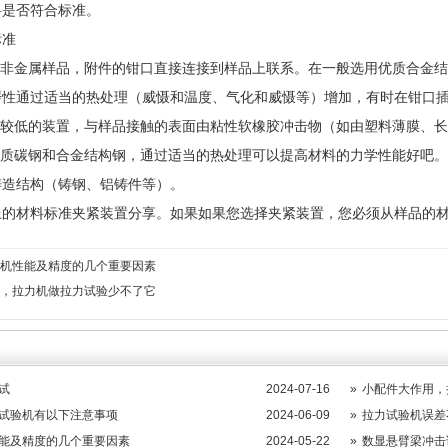
料是否符合标准。
标准
属和非金属样品，附件的钳口直接连接到样品上联系。在一般选用优质合金
磨性通过适当的热处理（威慑和温度、气化和威慑等）增加，有时在钳口
力较低的装置，与样品接触的表面由粘性软橡胶冲击物（如由塑料薄膜、
用优质碳钢和合金结构钢，通过适当的热处理可以提高材料的力学性能好吧
铸造结构（铸钢、铝铸件等）。
上的材料标准夹紧装置分享。如果如果您选择夹紧装置，您必须从样品的
机性能及精度的几个重要因素
，拉力机做拉力试验少不了它
试
2024-07-16
»
小配件大作用，
试验机有以下注意事项
2024-06-09
»
拉力试验机误差
能及精度的几个重要因素
2024-05-22
»
数显悬臂梁冲击